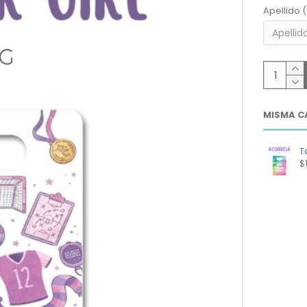
Apellido 
MISMA C
T
$