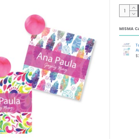
MISMA C
T
A
$