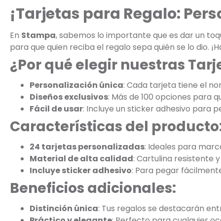
¡Tarjetas para Regalo: Perso
En
Stampa
, sabemos lo importante que es dar un toq
para que quien reciba el regalo sepa quién se lo dio. ¡H
¿Por qué elegir nuestras Tar
Personalización única
: Cada tarjeta tiene el n
Diseños exclusivos
: Más de 100 opciones para qu
Fácil de usar
: Incluye un sticker adhesivo para p
Características del producto
24 tarjetas personalizadas
: Ideales para marc
Material de alta calidad
: Cartulina resistente 
Incluye sticker adhesivo
: Para pegar fácilmente
Beneficios adicionales:
Distinción única
: Tus regalos se destacarán ent
Práctico y elegante
: Perfecto para cualquier oc