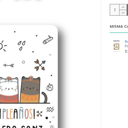
MISMA C
R
Pr
$