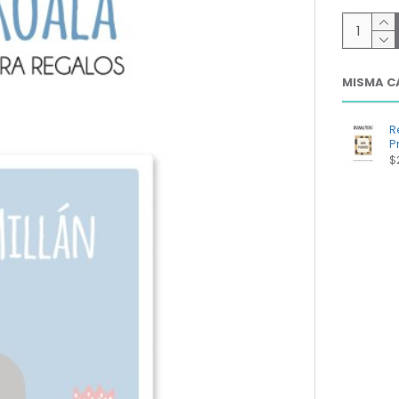
MISMA C
R
Pr
$