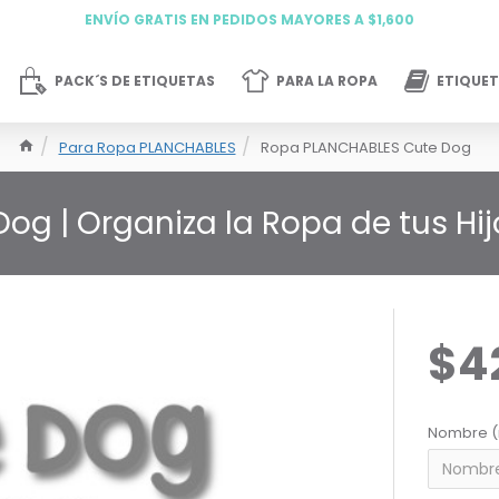
ENVÍO GRATIS EN PEDIDOS MAYORES A $1,600
PACK´S DE ETIQUETAS
PARA LA ROPA
ETIQUET
Para Ropa PLANCHABLES
Ropa PLANCHABLES Cute Dog
og | Organiza la Ropa de tus Hi
$4
Nombre (