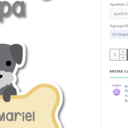
Apellido 
Agrega Et
32 Etiqu
MISMA C
R
P
A
$