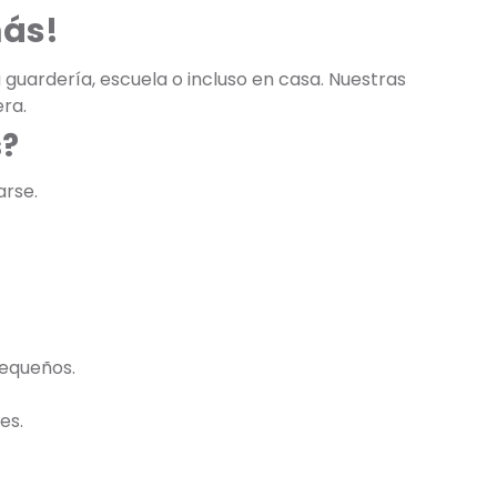
más!
 guardería, escuela o incluso en casa. Nuestras
ra.
s?
arse.
pequeños.
es.