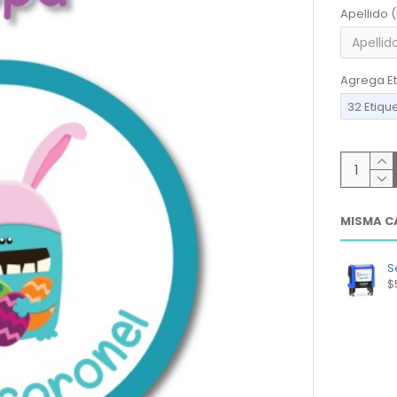
Apellido 
Agrega Et
32 Etiqu
MISMA C
Se
$