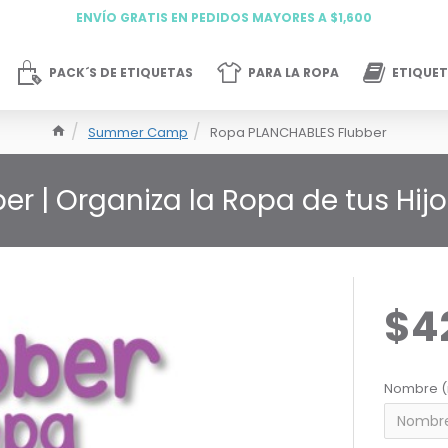
ENVÍO GRATIS EN PEDIDOS MAYORES A $1,600
PACK´S DE ETIQUETAS
PARA LA ROPA
ETIQUET
Summer Camp
Ropa PLANCHABLES Flubber
er | Organiza la Ropa de tus Hij
$4
Nombre (