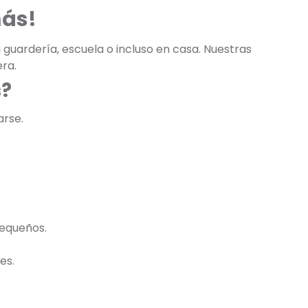
más!
 guardería, escuela o incluso en casa. Nuestras
ra.
s?
arse.
pequeños.
es.