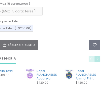
(Max. 15 caracteres )
iquetas Extra
etas Extra
(+$250.00)
AÑADIR AL CARRITO
ATEGORÍA
llo Textil
Ropa
Ropa
PLANCHABLES
PLANCHABLES
589.00
Acuarela
Animal Print
$420.00
$420.00