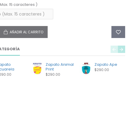
(Max. 15 caracteres )
AÑADIR AL CARRITO
ATEGORÍA
apato
Zapato Animal
Zapato Ape
cuarela
Print
$290.00
290.00
$290.00