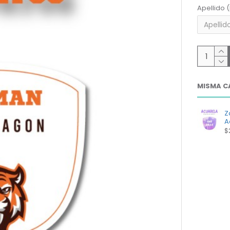
Apellido 
MISMA C
Z
A
$