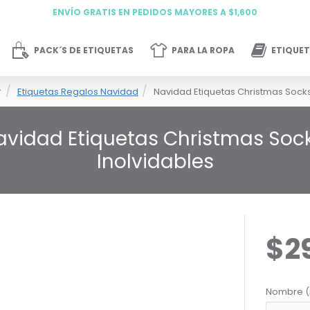
ENVÍO GRATIS EN PEDIDOS MAYORES A $1,600
PACK´S DE ETIQUETAS
PARA LA ROPA
ETIQUET
Etiquetas Regalos Navidad
Navidad Etiquetas Christmas Sock
avidad Etiquetas Christmas Sock
Inolvidables
$2
Nombre (