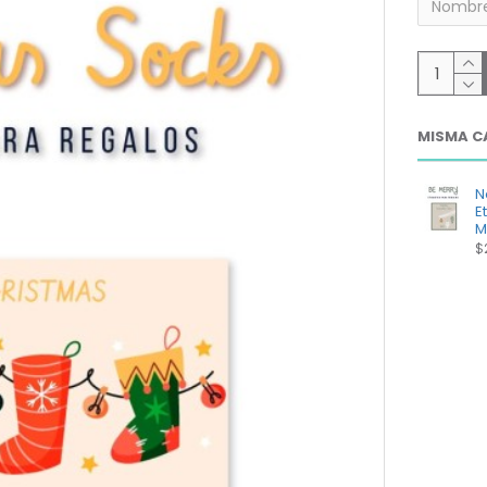
MISMA C
N
E
M
$