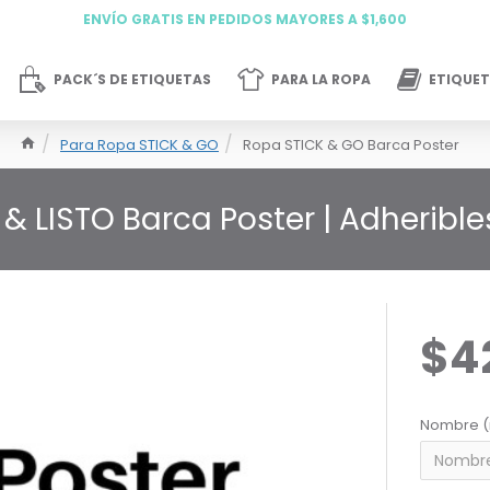
ENVÍO GRATIS EN PEDIDOS MAYORES A $1,600
PACK´S DE ETIQUETAS
PARA LA ROPA
ETIQUET
Para Ropa STICK & GO
Ropa STICK & GO Barca Poster
& LISTO Barca Poster | Adheribl
$4
Nombre (