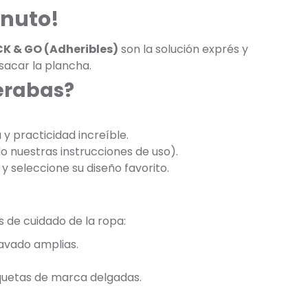
inuto!
CK & GO (Adheribles)
son la solución exprés y
 sacar la plancha.
perabas?
y practicidad increíble.
do nuestras instrucciones de uso).
y seleccione su diseño favorito.
s de cuidado de la ropa:
lavado amplias.
iquetas de marca delgadas.