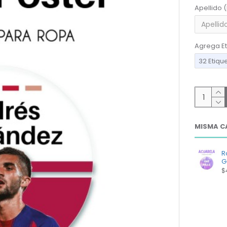
Apellido 
Agrega Et
32 Etiqu
MISMA C
R
G
$