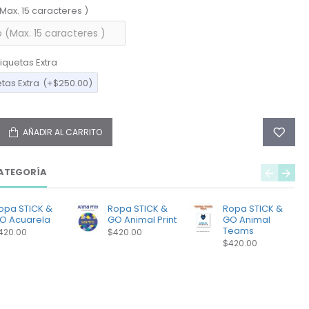
(Max. 15 caracteres )
iquetas Extra
etas Extra
(+$250.00)
AÑADIR AL CARRITO
ATEGORÍA
opa STICK &
Ropa STICK &
Ropa STICK &
O Acuarela
GO Animal Print
GO Animal
Teams
420.00
$420.00
$420.00