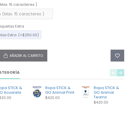
(Max. 15 caracteres )
iquetas Extra
etas Extra
(+$250.00)
AÑADIR AL CARRITO
ATEGORÍA
opa STICK &
Ropa STICK &
Ropa STICK &
O Acuarela
GO Animal Print
GO Animal
Teams
420.00
$420.00
$420.00