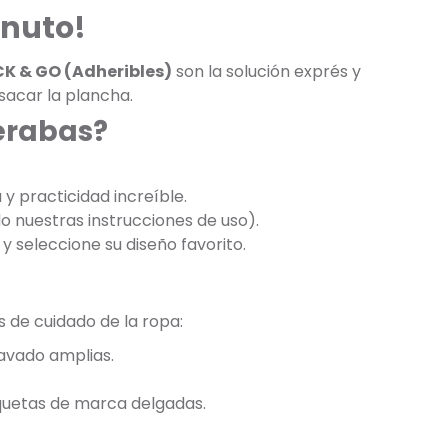
inuto!
CK & GO (Adheribles)
son la solución exprés y
 sacar la plancha.
perabas?
y practicidad increíble.
do nuestras instrucciones de uso).
y seleccione su diseño favorito.
s de cuidado de la ropa:
lavado amplias.
iquetas de marca delgadas.