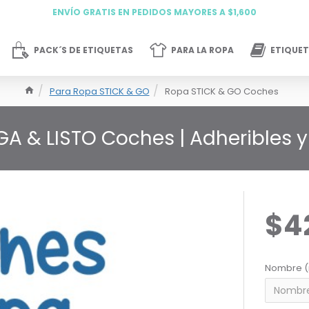
ENVÍO GRATIS EN PEDIDOS MAYORES A $1,600
PACK´S DE ETIQUETAS
PARA LA ROPA
ETIQUET
Para Ropa STICK & GO
Ropa STICK & GO Coches
GA & LISTO Coches | Adheribles 
$4
Nombre (