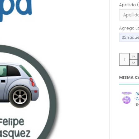
Apellido 
Agrega Et
32 Etiqu
MISMA C
R
G
$