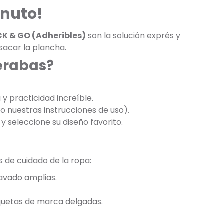
inuto!
CK & GO (Adheribles)
son la solución exprés y
 sacar la plancha.
perabas?
y practicidad increíble.
do nuestras instrucciones de uso).
y seleccione su diseño favorito.
s de cuidado de la ropa:
lavado amplias.
iquetas de marca delgadas.