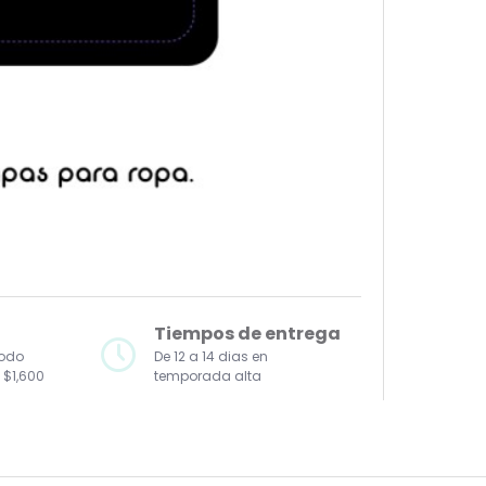
Tiempos de entrega
todo
De 12 a 14 dias en
 $1,600
temporada alta