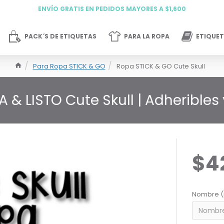
ENVÍO GRATIS EN PEDIDOS MAYORES A $1,600
PACK´S DE ETIQUETAS
PARA LA ROPA
ETIQUET
Para Ropa STICK & GO
Ropa STICK & GO Cute Skull
 & LISTO Cute Skull | Adherible
$4
Nombre (