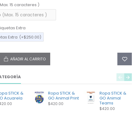
(Max. 15 caracteres )
iquetas Extra
etas Extra
(+$250.00)
AÑADIR AL CARRITO
ATEGORÍA
opa STICK &
Ropa STICK &
Ropa STICK &
O Acuarela
GO Animal Print
GO Animal
Teams
420.00
$420.00
$420.00