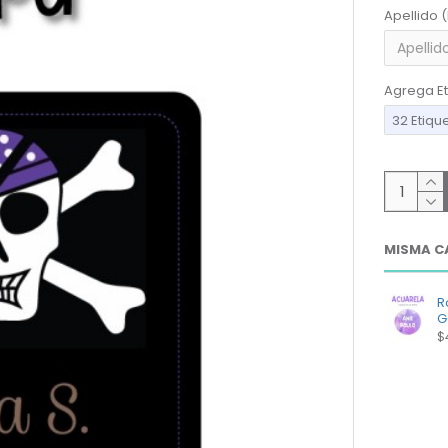
Apellido 
Agrega Et
32 Etiqu
MISMA C
R
G
$