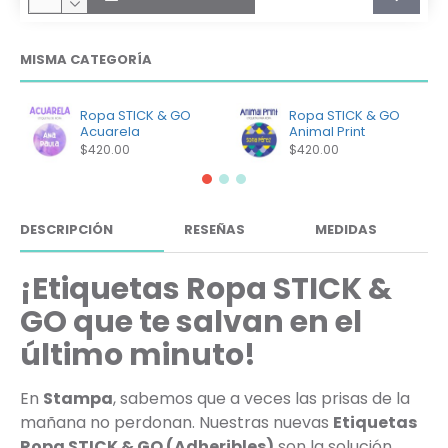
MISMA CATEGORÍA
Ropa STICK & GO
Ropa STICK & GO
Acuarela
Animal Print
$420.00
$420.00
DESCRIPCIÓN
RESEÑAS
MEDIDAS
¡Etiquetas Ropa STICK &
GO que te salvan en el
último minuto!
En
Stampa
, sabemos que a veces las prisas de la
mañana no perdonan. Nuestras nuevas
Etiquetas
Ropa STICK & GO (Adheribles)
son la solución