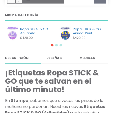
MISMA CATEGORÍA
Ropa STICK & GO
Ropa STICK & GO
Acuarela
Animal Print
$420.00
$420.00
DESCRIPCIÓN
RESEÑAS
MEDIDAS
¡Etiquetas Ropa STICK &
GO que te salvan en el
último minuto!
En
Stampa
, sabemos que a veces las prisas de la
mañana no perdonan. Nuestras nuevas
Etiquetas
Ropa STICK & GO (Adheribles)
son la solución