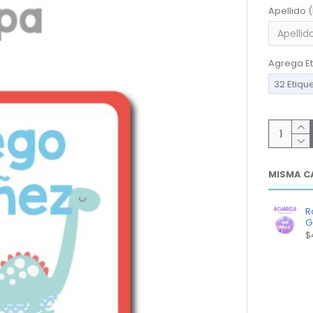
Apellido 
Agrega Et
32 Etiqu
MISMA C
R
G
$