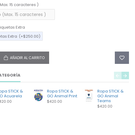
(Max. 15 caracteres )
iquetas Extra
etas Extra
(+$250.00)
AÑADIR AL CARRITO
ATEGORÍA
opa STICK &
Ropa STICK &
Ropa STICK &
O Acuarela
GO Animal Print
GO Animal
Teams
420.00
$420.00
$420.00