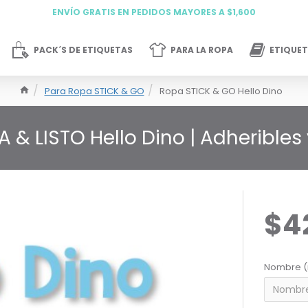
ENVÍO GRATIS EN PEDIDOS MAYORES A $1,600
PACK´S DE ETIQUETAS
PARA LA ROPA
ETIQUET
Para Ropa STICK & GO
Ropa STICK & GO Hello Dino
 & LISTO Hello Dino | Adherible
$4
Nombre (