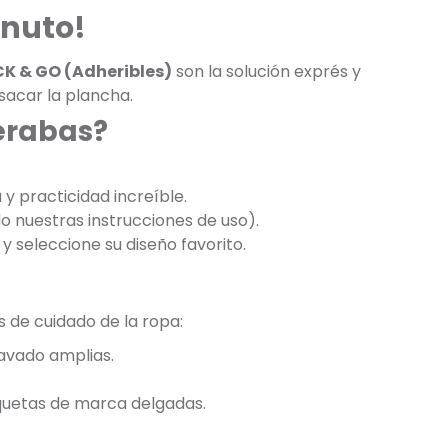
inuto!
CK & GO (Adheribles)
son la solución exprés y
 sacar la plancha.
perabas?
y practicidad increíble.
do nuestras instrucciones de uso).
y seleccione su diseño favorito.
s de cuidado de la ropa:
lavado amplias.
iquetas de marca delgadas.