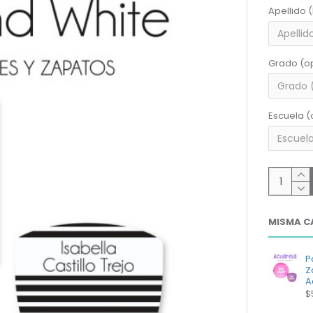
Apellido 
Grado (o
Escuela (
MISMA C
P
Z
A
$