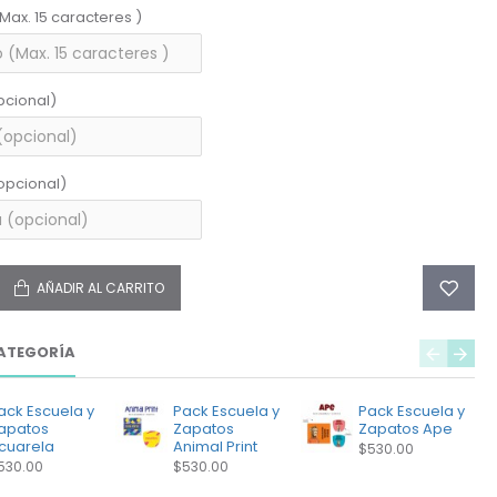
(Max. 15 caracteres )
pcional)
opcional)
AÑADIR AL CARRITO
ATEGORÍA
ack Escuela y
Pack Escuela y
Pack Escuela y
apatos
Zapatos
Zapatos Ape
cuarela
Animal Print
$530.00
530.00
$530.00