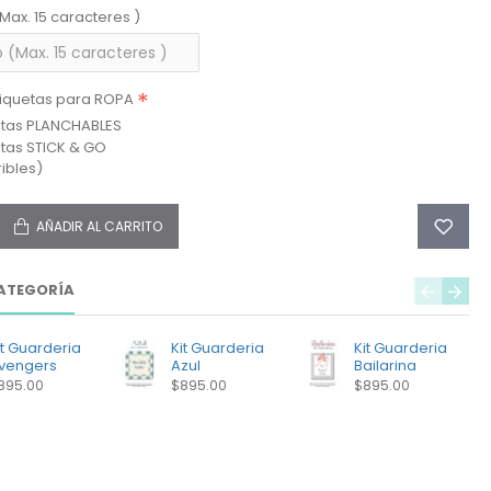
(Max. 15 caracteres )
tiquetas para ROPA
etas PLANCHABLES
etas STICK & GO
ibles)
AÑADIR AL CARRITO
ATEGORÍA
it Guarderia
Kit Guarderia
Kit Guarderia
vengers
Azul
Bailarina
895.00
$895.00
$895.00