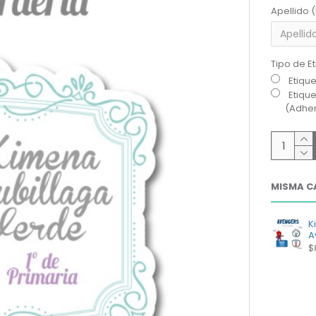
Apellido 
Tipo de E
Etiqu
Etiqu
(Adher
MISMA C
K
A
$