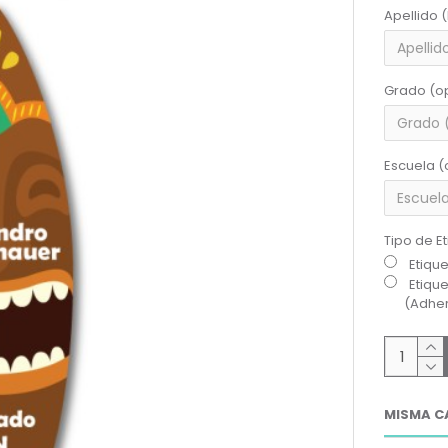
Apellido 
Grado (o
Escuela (
Tipo de E
Etiqu
Etiqu
(Adher
MISMA C