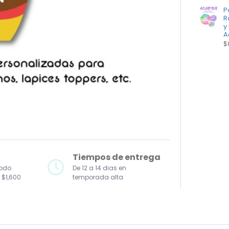
P
R
y
A
$
Tiempos de entrega
todo
De 12 a 14 dias en
 $1,600
temporada alta