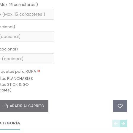
(Max. 15 caracteres )
pcional)
opcional)
tiquetas para ROPA
etas PLANCHABLES
etas STICK & GO
ibles)
AÑADIR AL CARRITO
ATEGORÍA