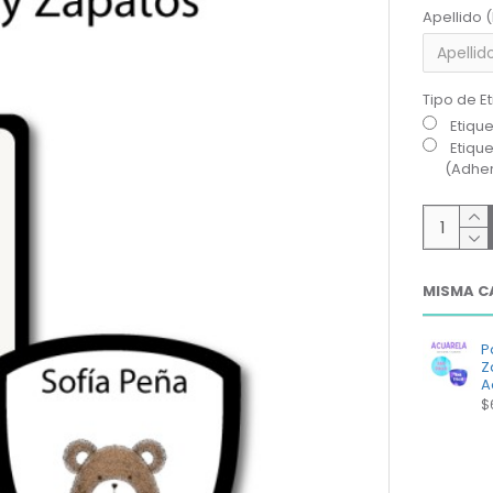
Apellido 
Tipo de E
Etiqu
Etiqu
(Adher
MISMA C
P
Z
A
$