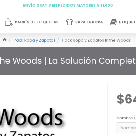
ENVÍO GRATIS EN PEDIDOS MAYORES A $1,600
PACK´S DE ETIQUETAS
PARA LA ROPA
ETIQUET
Pack Ropa y Zapatos
Pack Ropa y Zapatos In the Woods
 the Woods | La Solución Comple
$6
Nombre (