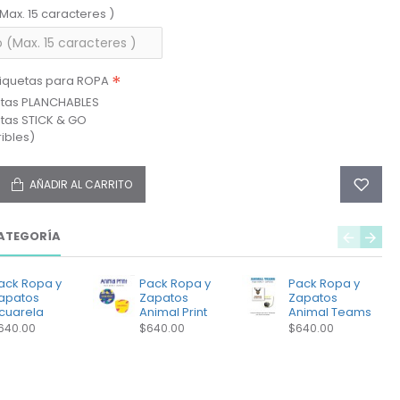
(Max. 15 caracteres )
tiquetas para ROPA
etas PLANCHABLES
etas STICK & GO
ibles)
AÑADIR AL CARRITO
ATEGORÍA
ack Ropa y
Pack Ropa y
Pack Ropa y
apatos
Zapatos
Zapatos
cuarela
Animal Print
Animal Teams
640.00
$640.00
$640.00