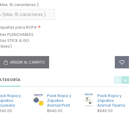
(Max. 15 caracteres )
tiquetas para ROPA
etas PLANCHABLES
etas STICK & GO
ibles)
AÑADIR AL CARRITO
ATEGORÍA
ack Ropa y
Pack Ropa y
Pack Ropa y
apatos
Zapatos
Zapatos
cuarela
Animal Print
Animal Teams
640.00
$640.00
$640.00