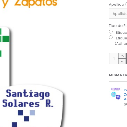
Apellido 
Tipo de E
Etiqu
Etiqu
(Adher
MISMA C
P
Z
A
$