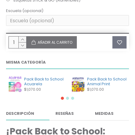
Etiquetas STICK & GO (Adheribles)
Escuela (opcional)
AÑADIR AL CARRITO
MISMA CATEGORÍA
Pack Back to School
Pack Back to School
Acuarela
Animal Print
$1,070.00
$1,070.00
DESCRIPCIÓN
RESEÑAS
MEDIDAS
¡Pack Back to School: