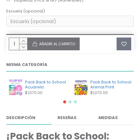
Etiquetas STICK & GO (Adheribles)
Escuela (opcional)
AÑADIR AL CARRITO
MISMA CATEGORÍA
Pack Back to School
Pack Back to School
Acuarela
Animal Print
$1,070.00
$1,070.00
DESCRIPCIÓN
RESEÑAS
MEDIDAS
¡Pack Back to School: