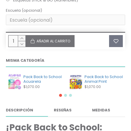
Etiquetas STICK & GO (Adheribles)
Escuela (opcional)
AÑADIR AL CARRITO
MISMA CATEGORÍA
Pack Back to School
Pack Back to School
Acuarela
Animal Print
$1,070.00
$1,070.00
DESCRIPCIÓN
RESEÑAS
MEDIDAS
¡Pack Back to School: