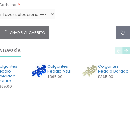
Cartulina
AÑADIR AL CARRITO
ATEGORÍA
olgantes
Colgantes
Colgantes
egalo
Regalo Azul
Regalo Dorado
perlado
$365.00
$365.00
extura
365.00