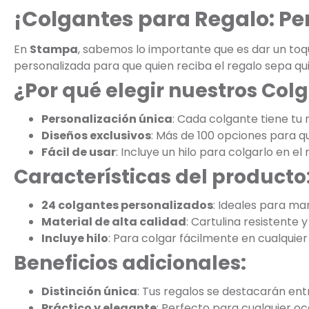
¡Colgantes para Regalo: Per
En
Stampa
, sabemos lo importante que es dar un toq
personalizada para que quien reciba el regalo sepa quié
¿Por qué elegir nuestros Col
Personalización única
: Cada colgante tiene tu n
Diseños exclusivos
: Más de 100 opciones para qu
Fácil de usar
: Incluye un hilo para colgarlo en el
Características del producto
24 colgantes personalizados
: Ideales para ma
Material de alta calidad
: Cartulina resistente 
Incluye hilo
: Para colgar fácilmente en cualquier
Beneficios adicionales:
Distinción única
: Tus regalos se destacarán ent
Práctico y elegante
: Perfecto para cualquier oc