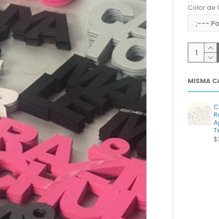
Color de 
MISMA C
C
R
A
T
$