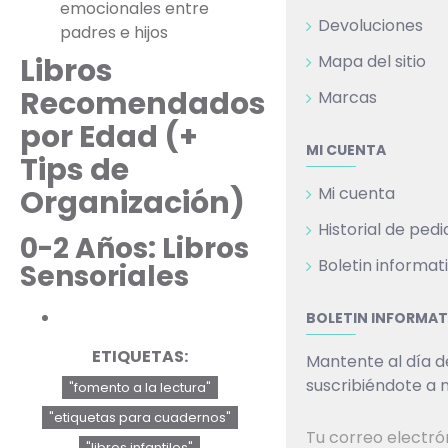
emocionales entre
Devoluciones
padres e hijos
Libros
Mapa del sitio
Recomendados
Marcas
por Edad (+
MI CUENTA
Tips de
Organización)
Mi cuenta
Historial de ped
0-2 Años: Libros
Boletin informat
Sensoriales
BOLETIN INFORMAT
ETIQUETAS:
Mantente al día 
suscribiéndote a 
"fomento a la lectura"
"etiquetas para cuadernos"
"libros infantiles"