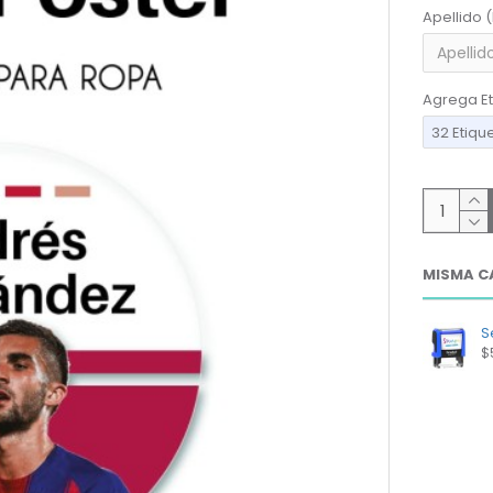
Apellido 
Agrega Et
32 Etiqu
MISMA C
Se
$