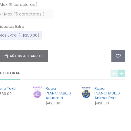
(Max. 15 caracteres )
iquetas Extra
etas Extra
(+$250.00)
AÑADIR AL CARRITO
ATEGORÍA
llo Textil
Ropa
Ropa
PLANCHABLES
PLANCHABLES
589.00
Acuarela
Animal Print
$420.00
$420.00