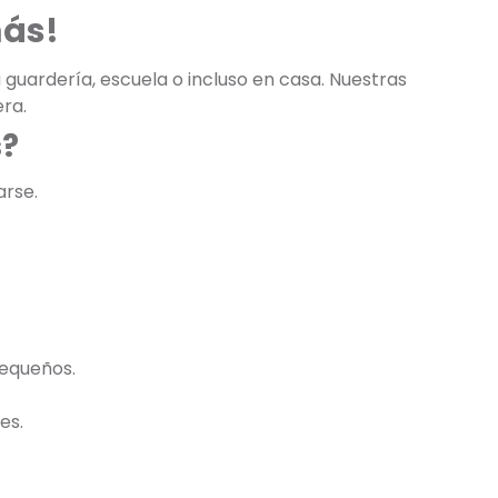
más!
 guardería, escuela o incluso en casa. Nuestras
ra.
s?
arse.
pequeños.
es.