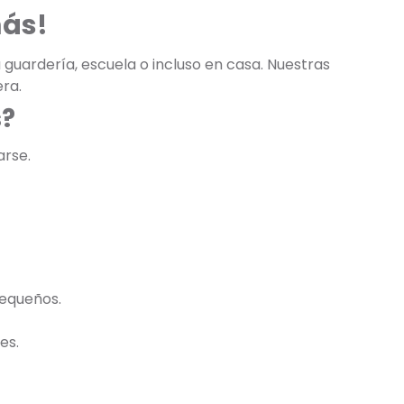
más!
 guardería, escuela o incluso en casa. Nuestras
ra.
s?
arse.
pequeños.
es.