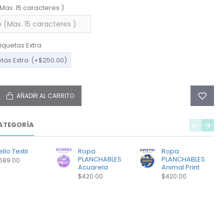
(Max. 15 caracteres )
iquetas Extra
etas Extra
(+$250.00)
AÑADIR AL CARRITO
ATEGORÍA
llo Textil
Ropa
Ropa
PLANCHABLES
PLANCHABLES
589.00
Acuarela
Animal Print
$420.00
$420.00