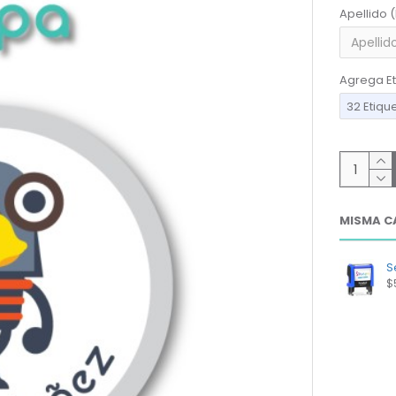
Apellido 
Agrega Et
32 Etiqu
MISMA C
Se
$