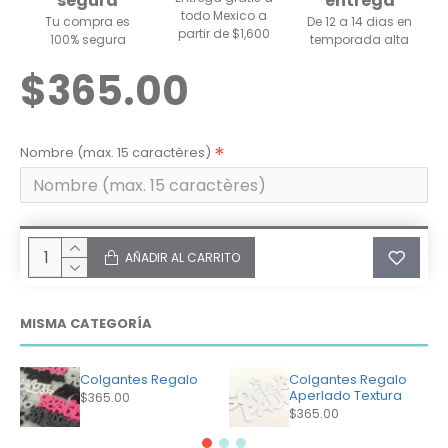
segura
entrega
todo Mexico a
Tu compra es
De 12 a 14 dias en
partir de $1,600
100% segura
temporada alta
$365.00
Nombre (max. 15 caractères)
AÑADIR AL CARRITO
MISMA CATEGORÍA
Colgantes Regalo
Colgantes Regalo
Aperlado Textura
$365.00
$365.00