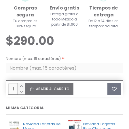
Compras
Envío gratis
Tiempos de
segura
Entrega gratis a
entrega
todo Mexico a
Tu compra es
De 12 a 14 dias en
partir de $1,600
100% segura
temporada alta
$290.00
Nombre (max. 15 caractères)
AÑADIR AL CARRITO
MISMA CATEGORÍA
Navidad Tarjetas Be
Navidad Tarjetas
Merry
Blue Christmas