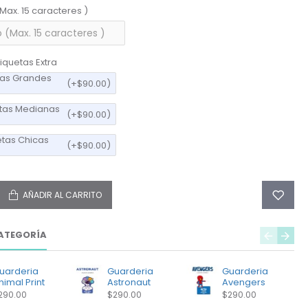
(Max. 15 caracteres )
iquetas Extra
tas Grandes
(+$90.00)
etas Medianas
(+$90.00)
etas Chicas
(+$90.00)
AÑADIR AL CARRITO
ATEGORÍA
uarderia
Guarderia
Guarderia
nimal Print
Astronaut
Avengers
290.00
$290.00
$290.00