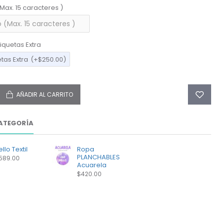
(Max. 15 caracteres )
iquetas Extra
etas Extra
(+$250.00)
AÑADIR AL CARRITO
ATEGORÍA
llo Textil
Ropa
PLANCHABLES
589.00
Acuarela
$420.00