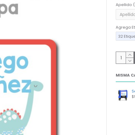
Apellido 
Agrega Et
32 Etiqu
MISMA C
Se
$