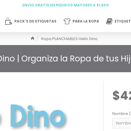
ENVÍO GRATIS EN PEDIDOS MAYORES A $1,600
PACK´S DE ETIQUETAS
PARA LA ROPA
ETIQUET
Ropa PLANCHABLES Hello Dino
ino | Organiza la Ropa de tus H
$4
Nombre (