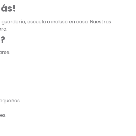
más!
 guardería, escuela o incluso en casa. Nuestras
ra.
s?
arse.
pequeños.
es.