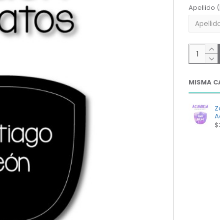
Apellido 
MISMA C
Z
A
$