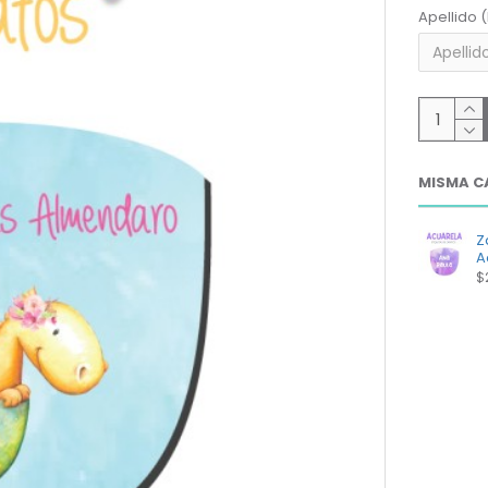
Apellido 
MISMA C
Z
A
$