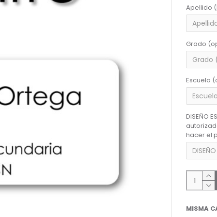
Apellido 
Grado (o
Escuela (
DISEÑO ES
autoriza
hacer el 
MISMA C