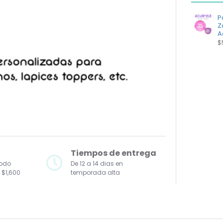
P
Z
A
$
Tiempos de entrega
todo
De 12 a 14 dias en
 $1,600
temporada alta