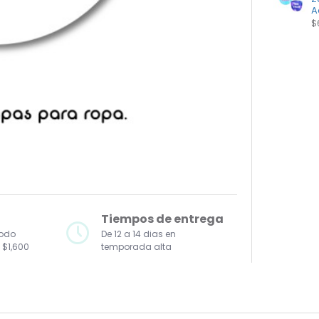
A
$
Tiempos de entrega
todo
De 12 a 14 dias en
 $1,600
temporada alta