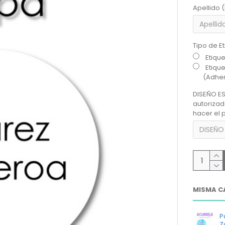
Apellido 
Tipo de E
Etiqu
Etiqu
(Adher
DISEÑO ES
autoriza
hacer el 
MISMA C
P
Z