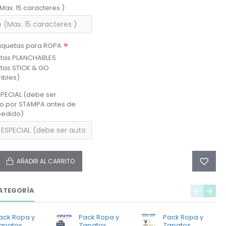
(Max. 15 caracteres )
tiquetas para ROPA
etas PLANCHABLES
etas STICK & GO
ibles)
PECIAL (debe ser
do por STAMPA antes de
pedido)
AÑADIR AL CARRITO
ATEGORÍA
ack Ropa y
Pack Ropa y
Pack Ropa y
apatos
Zapatos
Zapatos