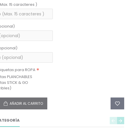
(Max. 15 caracteres )
pcional)
opcional)
tiquetas para ROPA
etas PLANCHABLES
etas STICK & GO
ibles)
AÑADIR AL CARRITO
ATEGORÍA