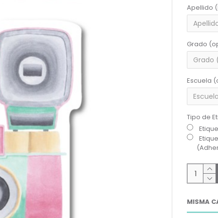
Apellido 
Grado (o
Escuela (
Tipo de E
Etiqu
Etiqu
(Adher
MISMA C