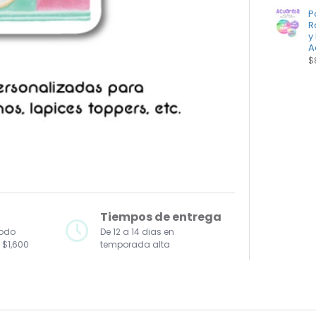
P
R
y
A
$
Tiempos de entrega
todo
De 12 a 14 dias en
 $1,600
temporada alta