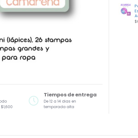
P
E
A
$
Tiempos de entrega
todo
De 12 a 14 dias en
 $1,600
temporada alta