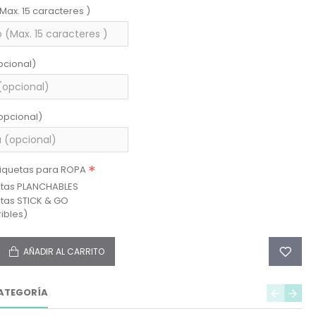
(Max. 15 caracteres )
pcional)
opcional)
tiquetas para ROPA
etas PLANCHABLES
etas STICK & GO
ibles)
AÑADIR AL CARRITO
ATEGORÍA