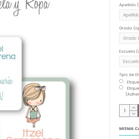
Apellido 
Grado (o
Escuela (
Tipo de E
Etiqu
Etiqu
(Adher
MISMA C