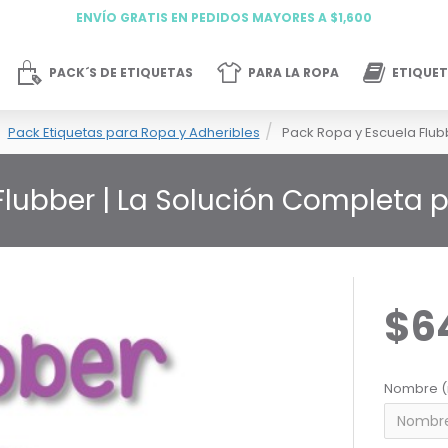
ENVÍO GRATIS EN PEDIDOS MAYORES A $1,600
PACK´S DE ETIQUETAS
PARA LA ROPA
ETIQUET
Pack Etiquetas para Ropa y Adheribles
Pack Ropa y Escuela Flub
Flubber | La Solución Completa
$6
Nombre (