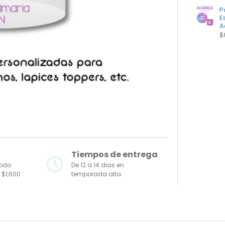
P
E
A
$
Tiempos de entrega
todo
De 12 a 14 dias en
 $1,600
temporada alta