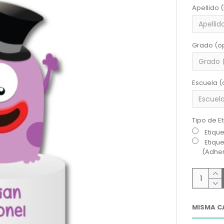
Apellido 
Grado (o
Escuela (
Tipo de E
Etiqu
Etiqu
(Adher
MISMA C