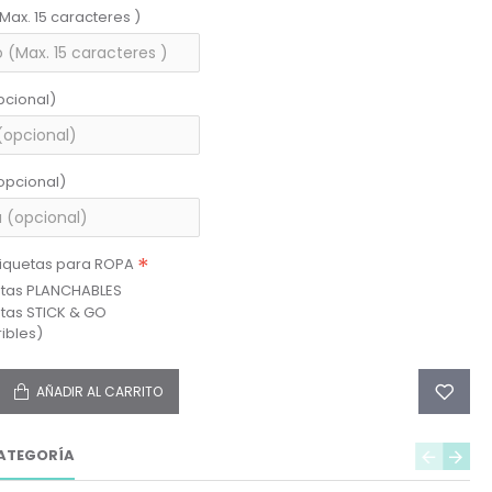
(Max. 15 caracteres )
pcional)
opcional)
tiquetas para ROPA
etas PLANCHABLES
etas STICK & GO
ibles)
AÑADIR AL CARRITO
ATEGORÍA