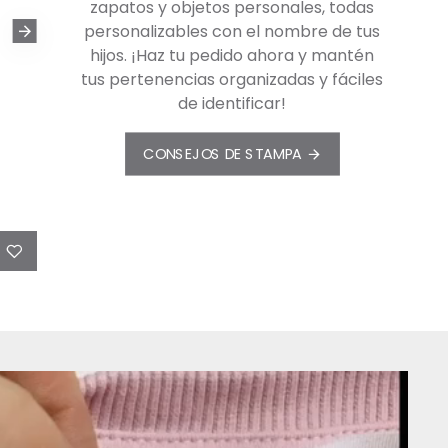
zapatos y objetos personales, todas
personalizables con el nombre de tus
hijos. ¡Haz tu pedido ahora y mantén
tus pertenencias organizadas y fáciles
de identificar!
aut
Tag Acuarela
CONSEJOS DE STAMPA
$105.00
AÑADIR AL CARRITO