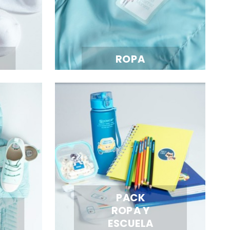
ROPA
PACK
ROPA Y
ESCUELA