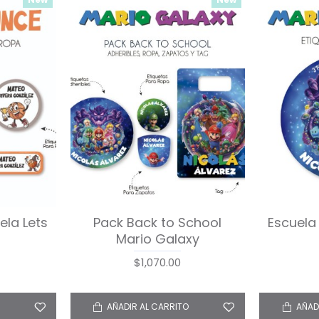
es Mario
Zapato Lets Bounce
Ropa 
$290.00
AÑADIR AL CARRITO
AÑAD