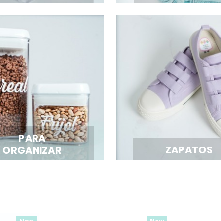
PARA
ZAPATOS
ORGANIZAR
New
New