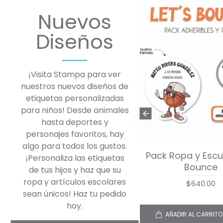
Nuevos
Diseños
¡Visita Stampa para ver
nuestros nuevos diseños de
etiquetas personalizadas
para niños! Desde animales
hasta deportes y
personajes favoritos, hay
algo para todos los gustos.
Pack Back to School
Escuela Adheribl
¡Personaliza las etiquetas
Mario Galaxy
Galaxy
de tus hijos y haz que su
ropa y artículos escolares
$1,070.00
$290.00
sean únicos! Haz tu pedido
hoy.
AÑADIR AL CARRITO
AÑADIR AL CARRITO