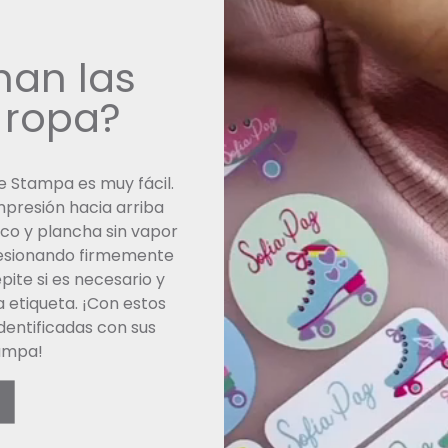
an las
 ropa?
e Stampa es muy fácil.
mpresión hacia arriba
nco y plancha sin vapor
resionando firmemente
pite si es necesario y
 etiqueta. ¡Con estos
identificadas con sus
tampa!