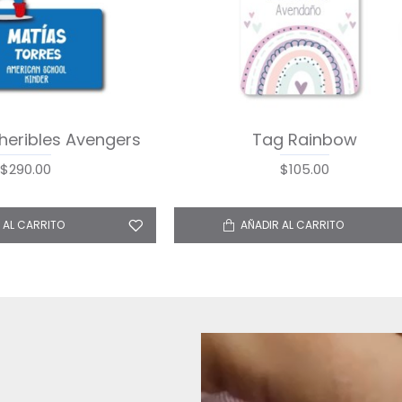
heribles Cute Dog
Escuela Adheribles Astron
$290.00
$290.00
 AL CARRITO
AÑADIR AL CARRITO