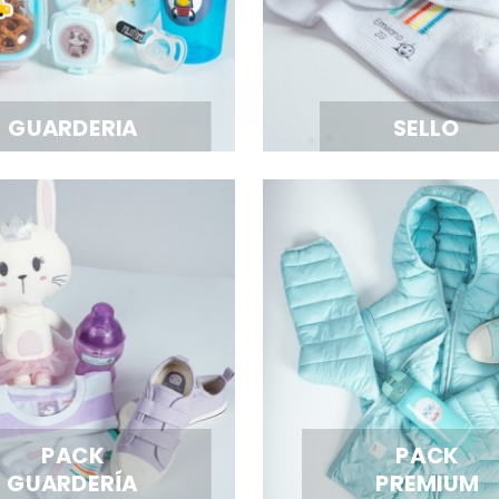
GUARDERIA
SELLO
PACK
PACK
GUARDERÍA
PREMIUM