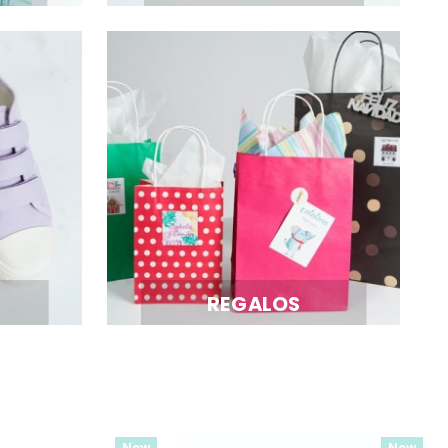
REGALOS
New
New