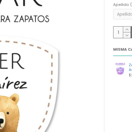
Apellido 
MISMA C
Z
A
$