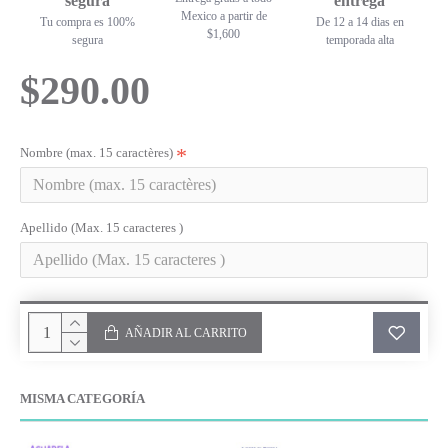
segura
entrega
Mexico a partir de
Tu compra es 100%
De 12 a 14 dias en
$1,600
segura
temporada alta
$290.00
Nombre (max. 15 caractères)
Apellido (Max. 15 caracteres )
AÑADIR AL CARRITO
MISMA CATEGORÍA