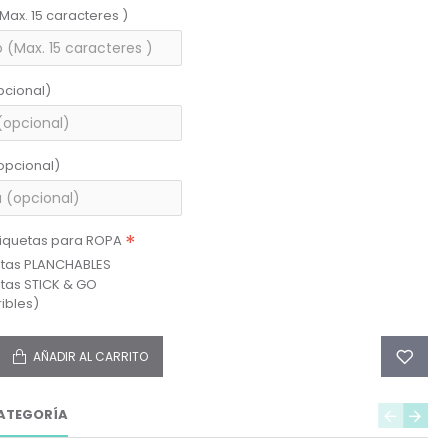
(Max. 15 caracteres )
pcional)
opcional)
tiquetas para ROPA
etas PLANCHABLES
etas STICK & GO
ibles)
AÑADIR AL CARRITO
ATEGORÍA