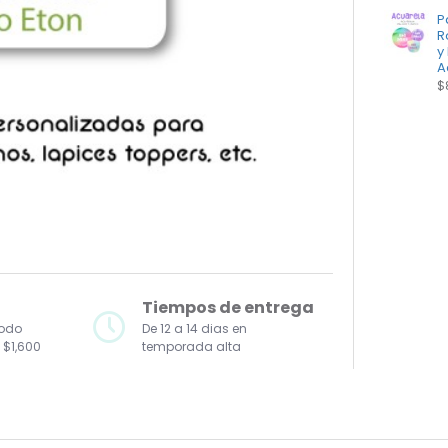
P
R
y
A
$
Tiempos de entrega
todo
De 12 a 14 dias en
 $1,600
temporada alta