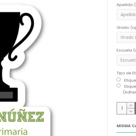
Apellido 
Grado (o
Escuela (
Tipo de E
Etiqu
Etiqu
(Adher
MISMA C