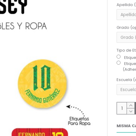
Apellido 
Grado (o
Tipo de E
Etiqu
Etiqu
(Adher
Escuela (
MISMA C