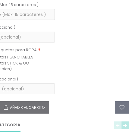
(Max. 15 caracteres )
pcional)
tiquetas para ROPA
etas PLANCHABLES
etas STICK & GO
ibles)
opcional)
AÑADIR AL CARRITO
ATEGORÍA