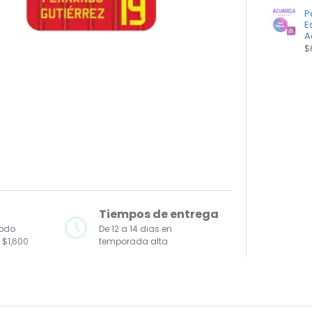
P
E
A
$
Tiempos de entrega
todo
De 12 a 14 dias en
 $1,600
temporada alta