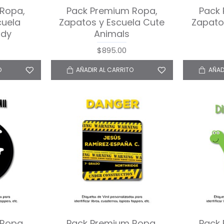
Ropa,
Pack Premium Ropa,
Pack
cuela
Zapatos y Escuela Cute
Zapato
ndy
Animals
$895.00
O
AÑADIR AL CARRITO
AÑAD
Ropa,
Pack Premium Ropa,
Pack