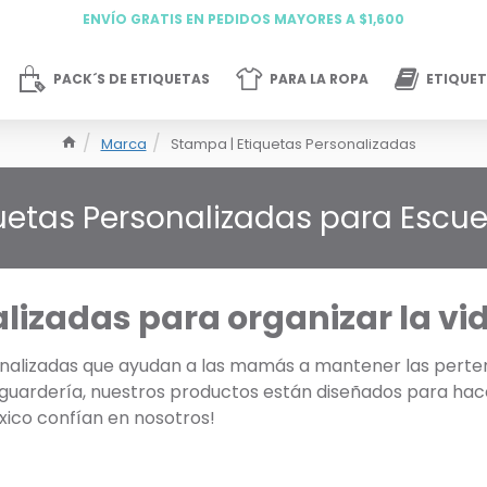
ENVÍO GRATIS EN PEDIDOS MAYORES A $1,600
PACK´S DE ETIQUETAS
PARA LA ROPA
ETIQUET
Marca
Stampa | Etiquetas Personalizadas
uetas Personalizadas para Escue
izadas para organizar la vida
nalizadas que ayudan a las mamás a mantener las pertenen
guardería, nuestros productos están diseñados para hacer
xico confían en nosotros!