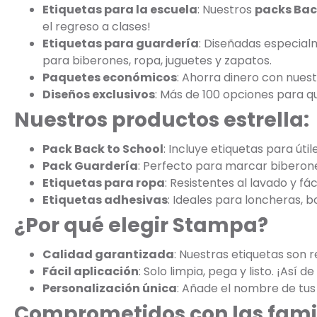
Etiquetas para la escuela
: Nuestros
packs Bac
el regreso a clases!
Etiquetas para guardería
: Diseñadas especial
para biberones, ropa, juguetes y zapatos.
Paquetes económicos
: Ahorra dinero con nues
Diseños exclusivos
: Más de 100 opciones para que
Nuestros productos estrella:
Pack Back to School
: Incluye etiquetas para úti
Pack Guardería
: Perfecto para marcar biberone
Etiquetas para ropa
: Resistentes al lavado y fác
Etiquetas adhesivas
: Ideales para loncheras, bo
¿Por qué elegir Stampa?
Calidad garantizada
: Nuestras etiquetas son r
Fácil aplicación
: Solo limpia, pega y listo. ¡Así de
Personalización única
: Añade el nombre de tus 
Comprometidos con las fami