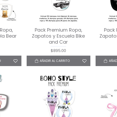
Ropa,
Pack Premium Ropa,
Pack
la Bear
Zapatos y Escuela Bike
Zapatos
and Car
$895.00
O
AÑADIR AL CARRITO
AÑAD