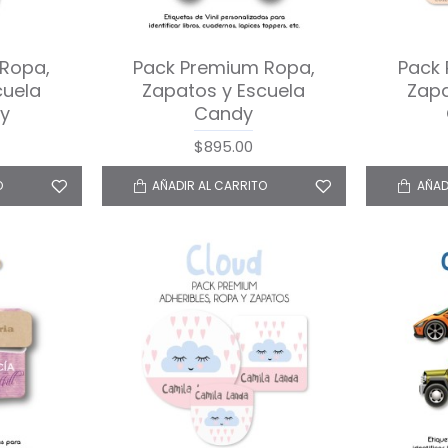
Ropa,
Pack Premium Ropa,
Pack
cuela
Zapatos y Escuela
Zapa
hy
Candy
$895.00
O
AÑADIR AL CARRITO
AÑAD